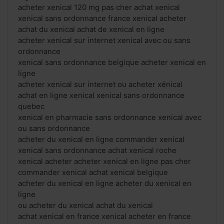
acheter xenical 120 mg pas cher achat xenical
xenical sans ordonnance france xenical acheter
achat du xenical achat de xenical en ligne
acheter xenical sur internet xenical avec ou sans
ordonnance
xenical sans ordonnance belgique acheter xenical en
ligne
acheter xenical sur internet ou acheter xénical
achat en ligne xenical xenical sans ordonnance
quebec
xenical en pharmacie sans ordonnance xenical avec
ou sans ordonnance
acheter du xenical en ligne commander xenical
xenical sans ordonnance achat xenical roche
xenical acheter acheter xenical en ligne pas cher
commander xenical achat xenical belgique
acheter du xenical en ligne acheter du xenical en
ligne
ou acheter du xenical achat du xenical
achat xenical en france xenical acheter en france