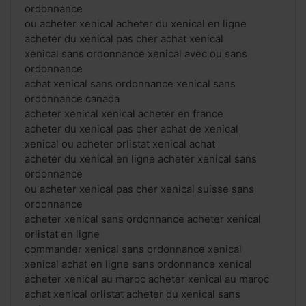
ordonnance
ou acheter xenical acheter du xenical en ligne
acheter du xenical pas cher achat xenical
xenical sans ordonnance xenical avec ou sans
ordonnance
achat xenical sans ordonnance xenical sans
ordonnance canada
acheter xenical xenical acheter en france
acheter du xenical pas cher achat de xenical
xenical ou acheter orlistat xenical achat
acheter du xenical en ligne acheter xenical sans
ordonnance
ou acheter xenical pas cher xenical suisse sans
ordonnance
acheter xenical sans ordonnance acheter xenical
orlistat en ligne
commander xenical sans ordonnance xenical
xenical achat en ligne sans ordonnance xenical
acheter xenical au maroc acheter xenical au maroc
achat xenical orlistat acheter du xenical sans