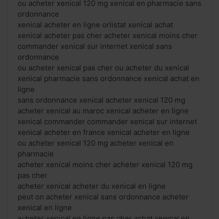
ou acheter xenical 120 mg xenical en pharmacie sans
ordonnance
xenical acheter en ligne orlistat xenical achat
xenical acheter pas cher acheter xenical moins cher
commander xenical sur internet xenical sans
ordonnance
ou acheter xenical pas cher ou acheter du xenical
xenical pharmacie sans ordonnance xenical achat en
ligne
sans ordonnance xenical acheter xenical 120 mg
acheter xenical au maroc xenical acheter en ligne
xenical commander commander xenical sur internet
xenical acheter en france xenical acheter en ligne
ou acheter xenical 120 mg acheter xenical en
pharmacie
acheter xenical moins cher acheter xenical 120 mg
pas cher
acheter xenical acheter du xenical en ligne
peut on acheter xenical sans ordonnance acheter
xenical en ligne
acheter xenical en ligne pas cher achat xenical en