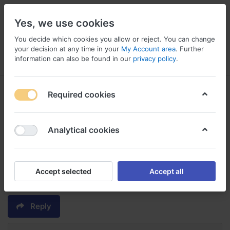
Yes, we use cookies
You decide which cookies you allow or reject. You can change
your decision at any time in your
My Account area
. Further
information can also be found in our
privacy policy
.
Menu
Log in
Compare
Wishlist
Basket
Required cookies
Analytical cookies
sans ordonnance dapoxetine
medicament pour retarder
l'èjaculation acheter dapoxetine en
Accept selected
Accept all
ligne
Reply