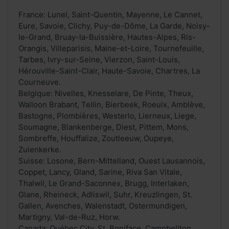
France: Lunel, Saint-Quentin, Mayenne, Le Cannet,
Eure, Savoie, Clichy, Puy-de-Dôme, La Garde, Noisy-
le-Grand, Bruay-la-Buissière, Hautes-Alpes, Ris-
Orangis, Villeparisis, Maine-et-Loire, Tournefeuille,
Tarbes, Ivry-sur-Seine, Vierzon, Saint-Louis,
Hérouville-Saint-Clair, Haute-Savoie, Chartres, La
Courneuve.
Belgique: Nivelles, Knesselare, De Pinte, Theux,
Walloon Brabant, Tellin, Bierbeek, Roeulx, Amblève,
Bastogne, Plombières, Westerlo, Lierneux, Liege,
Soumagne, Blankenberge, Diest, Pittem, Mons,
Sombreffe, Houffalize, Zoutleeuw, Oupeye,
Zuienkerke.
Suisse: Losone, Bern-Mittelland, Ouest Lausannois,
Coppet, Lancy, Gland, Sarine, Riva San Vitale,
Thalwil, Le Grand-Saconnex, Brugg, Interlaken,
Glane, Rheineck, Adliswil, Suhr, Kreuzlingen, St.
Gallen, Avenches, Walenstadt, Ostermundigen,
Martigny, Val-de-Ruz, Horw.
Canada: Québec City, St. Boniface, Campbellton,