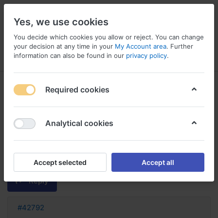
Yes, we use cookies
You decide which cookies you allow or reject. You can change
your decision at any time in your
My Account area
. Further
information can also be found in our
privacy policy
.
Menu
Log in
Compare
Wishlist
Basket
Required cookies
Analytical cookies
zithromax sans ordonnance en
pharmacie achat zithromax
monodose
Accept selected
Accept all
Reply
#42792