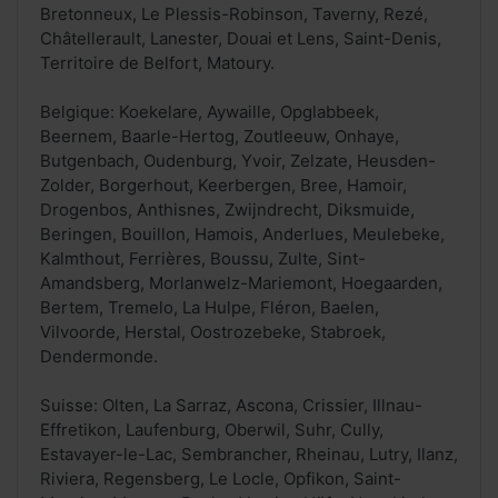
Bretonneux, Le Plessis-Robinson, Taverny, Rezé,
Châtellerault, Lanester, Douai et Lens, Saint-Denis,
Territoire de Belfort, Matoury.
Belgique: Koekelare, Aywaille, Opglabbeek,
Beernem, Baarle-Hertog, Zoutleeuw, Onhaye,
Butgenbach, Oudenburg, Yvoir, Zelzate, Heusden-
Zolder, Borgerhout, Keerbergen, Bree, Hamoir,
Drogenbos, Anthisnes, Zwijndrecht, Diksmuide,
Beringen, Bouillon, Hamois, Anderlues, Meulebeke,
Kalmthout, Ferrières, Boussu, Zulte, Sint-
Amandsberg, Morlanwelz-Mariemont, Hoegaarden,
Bertem, Tremelo, La Hulpe, Fléron, Baelen,
Vilvoorde, Herstal, Oostrozebeke, Stabroek,
Dendermonde.
Suisse: Olten, La Sarraz, Ascona, Crissier, Illnau-
Effretikon, Laufenburg, Oberwil, Suhr, Cully,
Estavayer-le-Lac, Sembrancher, Rheinau, Lutry, Ilanz,
Riviera, Regensberg, Le Locle, Opfikon, Saint-