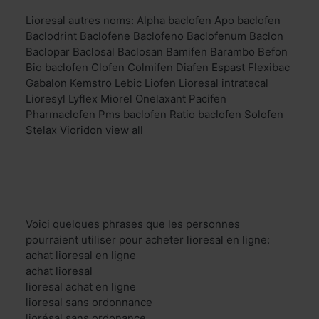
Lioresal autres noms: Alpha baclofen Apo baclofen
Baclodrint Baclofene Baclofeno Baclofenum Baclon
Baclopar Baclosal Baclosan Bamifen Barambo Befon
Bio baclofen Clofen Colmifen Diafen Espast Flexibac
Gabalon Kemstro Lebic Liofen Lioresal intratecal
Lioresyl Lyflex Miorel Onelaxant Pacifen
Pharmaclofen Pms baclofen Ratio baclofen Solofen
Stelax Vioridon view all
Voici quelques phrases que les personnes
pourraient utiliser pour acheter lioresal en ligne:
achat lioresal en ligne
achat lioresal
lioresal achat en ligne
lioresal sans ordonnance
liorésal sans ordonance