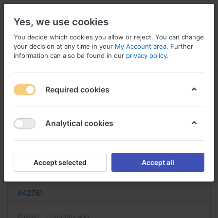
Yes, we use cookies
You decide which cookies you allow or reject. You can change
your decision at any time in your
My Account area
. Further
information can also be found in our
privacy policy
.
Menu
Log in
Compare
Wishlist
Basket
Required cookies
Analytical cookies
lioresal achat en ligne commander
liorésal
Accept selected
Accept all
Reply
#42761
Posted:
11 months ago