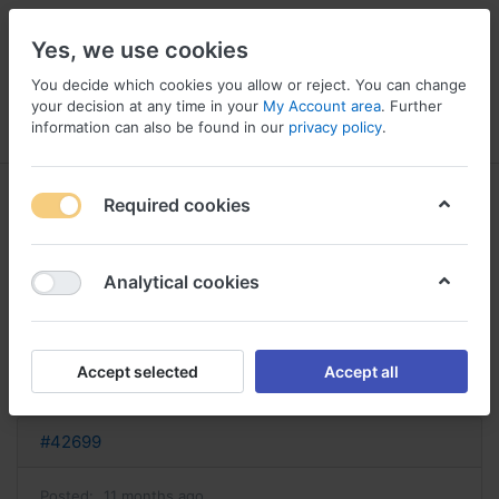
Yes, we use cookies
You decide which cookies you allow or reject. You can change
your decision at any time in your
My Account area
. Further
information can also be found in our
privacy policy
.
Menu
Log in
Compare
Wishlist
Basket
Required cookies
Analytical cookies
achat wegovy suisse commander
wegovy en ligne
Accept selected
Accept all
Reply
#42699
Posted:
11 months ago