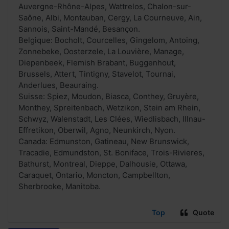
Auvergne-Rhône-Alpes, Wattrelos, Chalon-sur-
Saône, Albi, Montauban, Cergy, La Courneuve, Ain,
Sannois, Saint-Mandé, Besançon.
Belgique: Bocholt, Courcelles, Gingelom, Antoing,
Zonnebeke, Oosterzele, La Louvière, Manage,
Diepenbeek, Flemish Brabant, Buggenhout,
Brussels, Attert, Tintigny, Stavelot, Tournai,
Anderlues, Beauraing.
Suisse: Spiez, Moudon, Biasca, Conthey, Gruyère,
Monthey, Spreitenbach, Wetzikon, Stein am Rhein,
Schwyz, Walenstadt, Les Clées, Wiedlisbach, Illnau-
Effretikon, Oberwil, Agno, Neunkirch, Nyon.
Canada: Edmunston, Gatineau, New Brunswick,
Tracadie, Edmundston, St. Boniface, Trois-Rivieres,
Bathurst, Montreal, Dieppe, Dalhousie, Ottawa,
Caraquet, Ontario, Moncton, Campbellton,
Sherbrooke, Manitoba.
Top
Quote