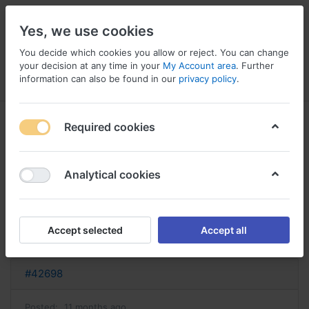
Yes, we use cookies
You decide which cookies you allow or reject. You can change
your decision at any time in your
My Account area
. Further
information can also be found in our
privacy policy
.
Menu
Log in
Compare
Wishlist
Basket
Required cookies
Analytical cookies
acheter anafranil acheter anafranil
75
Accept selected
Accept all
Reply
#42698
Posted:
11 months ago