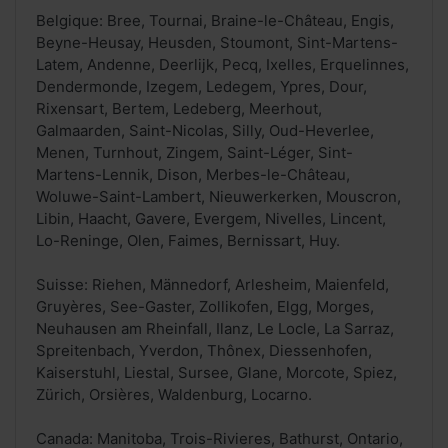
Belgique: Bree, Tournai, Braine-le-Château, Engis,
Beyne-Heusay, Heusden, Stoumont, Sint-Martens-
Latem, Andenne, Deerlijk, Pecq, Ixelles, Erquelinnes,
Dendermonde, Izegem, Ledegem, Ypres, Dour,
Rixensart, Bertem, Ledeberg, Meerhout,
Galmaarden, Saint-Nicolas, Silly, Oud-Heverlee,
Menen, Turnhout, Zingem, Saint-Léger, Sint-
Martens-Lennik, Dison, Merbes-le-Château,
Woluwe-Saint-Lambert, Nieuwerkerken, Mouscron,
Libin, Haacht, Gavere, Evergem, Nivelles, Lincent,
Lo-Reninge, Olen, Faimes, Bernissart, Huy.
Suisse: Riehen, Männedorf, Arlesheim, Maienfeld,
Gruyères, See-Gaster, Zollikofen, Elgg, Morges,
Neuhausen am Rheinfall, Ilanz, Le Locle, La Sarraz,
Spreitenbach, Yverdon, Thônex, Diessenhofen,
Kaiserstuhl, Liestal, Sursee, Glane, Morcote, Spiez,
Zürich, Orsières, Waldenburg, Locarno.
Canada: Manitoba, Trois-Rivieres, Bathurst, Ontario,