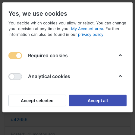
Yes, we use cookies
You decide which cookies you allow or reject. You can change
your decision at any time in your
My Account area
. Further
information can also be found in our
privacy policy
.
Menu
Log in
Compare
Wishlist
Basket
Required cookies
Analytical cookies
commander du plaquenil plaquénil
sans ordonnance
Accept selected
Accept all
Reply
#42656
Posted:
11 months ago