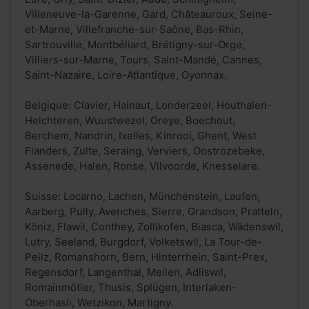
Villeneuve-la-Garenne, Gard, Châteauroux, Seine-
et-Marne, Villefranche-sur-Saône, Bas-Rhin,
Sartrouville, Montbéliard, Brétigny-sur-Orge,
Villiers-sur-Marne, Tours, Saint-Mandé, Cannes,
Saint-Nazaire, Loire-Atlantique, Oyonnax.
Belgique: Clavier, Hainaut, Londerzeel, Houthalen-
Helchteren, Wuustwezel, Oreye, Boechout,
Berchem, Nandrin, Ixelles, Kinrooi, Ghent, West
Flanders, Zulte, Seraing, Verviers, Oostrozebeke,
Assenede, Halen, Ronse, Vilvoorde, Knesselare.
Suisse: Locarno, Lachen, Münchenstein, Laufen,
Aarberg, Pully, Avenches, Sierre, Grandson, Pratteln,
Köniz, Flawil, Conthey, Zollikofen, Biasca, Wädenswil,
Lutry, Seeland, Burgdorf, Volketswil, La Tour-de-
Peilz, Romanshorn, Bern, Hinterrhein, Saint-Prex,
Regensdorf, Langenthal, Meilen, Adliswil,
Romainmôtier, Thusis, Splügen, Interlaken-
Oberhasli, Wetzikon, Martigny.