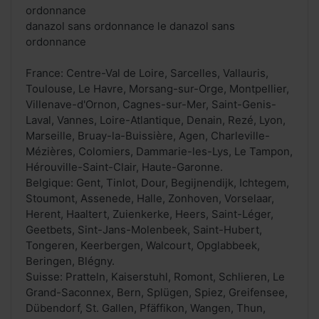
ordonnance
danazol sans ordonnance le danazol sans
ordonnance
France: Centre-Val de Loire, Sarcelles, Vallauris,
Toulouse, Le Havre, Morsang-sur-Orge, Montpellier,
Villenave-d'Ornon, Cagnes-sur-Mer, Saint-Genis-
Laval, Vannes, Loire-Atlantique, Denain, Rezé, Lyon,
Marseille, Bruay-la-Buissière, Agen, Charleville-
Mézières, Colomiers, Dammarie-les-Lys, Le Tampon,
Hérouville-Saint-Clair, Haute-Garonne.
Belgique: Gent, Tinlot, Dour, Begijnendijk, Ichtegem,
Stoumont, Assenede, Halle, Zonhoven, Vorselaar,
Herent, Haaltert, Zuienkerke, Heers, Saint-Léger,
Geetbets, Sint-Jans-Molenbeek, Saint-Hubert,
Tongeren, Keerbergen, Walcourt, Opglabbeek,
Beringen, Blégny.
Suisse: Pratteln, Kaiserstuhl, Romont, Schlieren, Le
Grand-Saconnex, Bern, Splügen, Spiez, Greifensee,
Dübendorf, St. Gallen, Pfäffikon, Wangen, Thun,