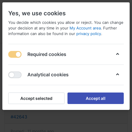
Yes, we use cookies
You decide which cookies you allow or reject. You can change
your decision at any time in your
My Account area
. Further
information can also be found in our
privacy policy
.
Menu
Log in
Compare
Wishlist
Basket
Required cookies
Analytical cookies
le danazol sans ordonnance
danazol sans ordonnance
Accept selected
Accept all
Reply
#42643
Posted:
11 months ago