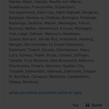
Hautes-Alpes, Cachan, Neuilly-sur-Marne,
Guadeloupe, Franconville, Guyancourt,
Sarreguemines, Saint-Leu, Saint-Raphaël, Bergerac.
Belgique: Merbes-le-Château, Bertogne, Rotselaar,
Bassenge, Gedinne, Menen, Wasseiges, Fléron,
Rouvroy, Wellen, Herenthout, Kinrooi, Wijnegem,
Visé, Liege, Dalhem, Walcourt, Harelbeke.
Suisse: Reinach, Val-de-Ruz, Arlesheim, Aarberg,
Wangen, Beromünster, Le Grand-Saconnex,
Delémont, Thalwil, Sursee, Steinhausen, Stans,
Lutry, Schwyz, Flawil, Broye, Uznach, Zofingen.
Canada: Trois-Rivieres, New Brunswick, Bathurst,
Sherbrooke, Ontario, Moncton, Québec City,
Tracadie, Edmunston, Gatineau, Dalhousie, Dieppe,
St. Boniface, Caraquet, Manitoba, Campbellton,
Ottawa, Montreal.
achat paroxetine paroxetine achat en ligne
Top
Quote