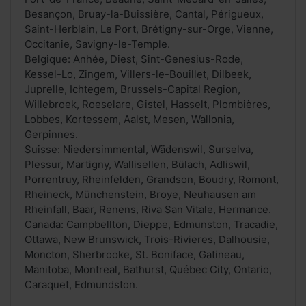
Besançon, Bruay-la-Buissière, Cantal, Périgueux,
Saint-Herblain, Le Port, Brétigny-sur-Orge, Vienne,
Occitanie, Savigny-le-Temple.
Belgique: Anhée, Diest, Sint-Genesius-Rode,
Kessel-Lo, Zingem, Villers-le-Bouillet, Dilbeek,
Juprelle, Ichtegem, Brussels-Capital Region,
Willebroek, Roeselare, Gistel, Hasselt, Plombières,
Lobbes, Kortessem, Aalst, Mesen, Wallonia,
Gerpinnes.
Suisse: Niedersimmental, Wädenswil, Surselva,
Plessur, Martigny, Wallisellen, Bülach, Adliswil,
Porrentruy, Rheinfelden, Grandson, Boudry, Romont,
Rheineck, Münchenstein, Broye, Neuhausen am
Rheinfall, Baar, Renens, Riva San Vitale, Hermance.
Canada: Campbellton, Dieppe, Edmunston, Tracadie,
Ottawa, New Brunswick, Trois-Rivieres, Dalhousie,
Moncton, Sherbrooke, St. Boniface, Gatineau,
Manitoba, Montreal, Bathurst, Québec City, Ontario,
Caraquet, Edmundston.