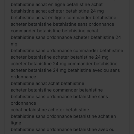
betahistine achat en ligne betahistine achat
betahistine achat acheter betahistine 24 mg
betahistine achat en ligne commander betahistine
acheter betahistine betahistine sans ordonnance
commander betahistine betahistine achat
betahistine sans ordonnance acheter betahistine 24
mg
betahistine sans ordonnance commander betahistine
acheter betahistine acheter betahistine 24 mg
acheter betahistine 24 mg commander betahistine
acheter betahistine 24 mg betahistine avec ou sans
ordonnance
betahistine achat achat betahistine
acheter betahistine commander betahistine
betahistine sans ordonnance betahistine sans
ordonnance
achat betahistine acheter betahistine
betahistine sans ordonnance betahistine achat en
ligne
betahistine sans ordonnance betahistine avec ou