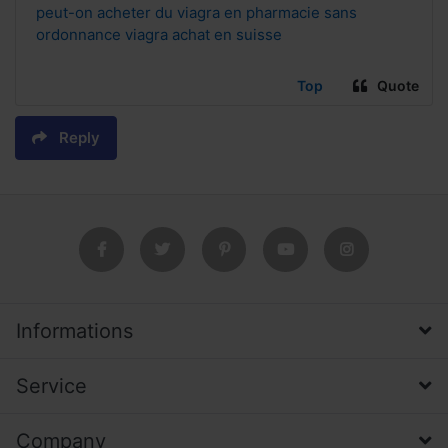
peut-on acheter du viagra en pharmacie sans
ordonnance viagra achat en suisse
Top
Quote
Reply
Informations
Service
Company