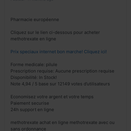
Pharmacie européenne
Cliquez sur le lien ci-dessous pour acheter
methotrexate en ligne
Prix speciaux internet bon marche! Cliquez ici!
Forme medicale: pilule
Prescription requise: Aucune prescription requise
Disponibilité: In Stock!
Note 4,94 / 5 base sur 12149 votes d’utilisateurs
Economisez votre argent et votre temps
Paiement securise
24h support en ligne
methotrexate achat en ligne methotrexate avec ou
sans ordonnance