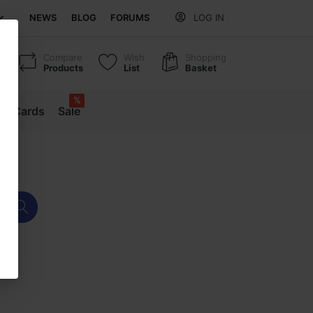
NEWS
BLOG
FORUMS
LOG IN
Compare
Wish
Shopping
Products
List
Basket
%
ift Cards
Sale