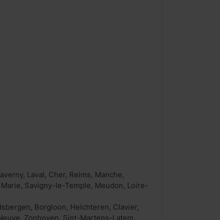
averny, Laval, Cher, Reims, Manche,
-Marie, Savigny-le-Temple, Meudon, Loire-
dsbergen, Borgloon, Helchteren, Clavier,
a-Neuve, Zonhoven, Sint-Martens-Latem,