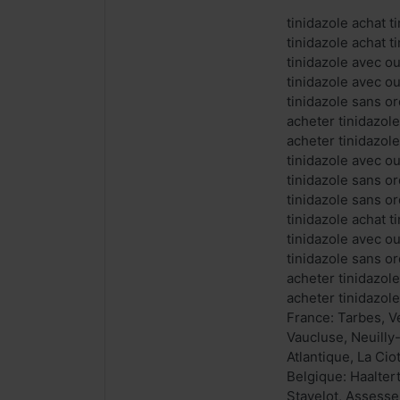
tinidazole achat 
tinidazole achat 
tinidazole avec o
tinidazole avec o
tinidazole sans o
acheter tinidazol
acheter tinidazole
tinidazole avec o
tinidazole sans o
tinidazole sans o
tinidazole achat t
tinidazole avec o
tinidazole sans o
acheter tinidazole
acheter tinidazol
France: Tarbes, V
Vaucluse, Neuilly
Atlantique, La Cio
Belgique: Haalter
Stavelot, Assesse