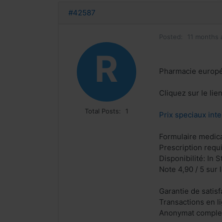
#42587
Posted:
11 months 
R
Pharmacie europ
Cliquez sur le lie
Total Posts:
1
Prix speciaux inte
Formulaire medical
Prescription requ
Disponibilité: In S
Note 4,90 / 5 sur 
Garantie de satis
Transactions en l
Anonymat comple