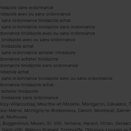
tinidazole sans ordonnance
tinidazole avec ou sans ordonnance
u sans ordonnance tinidazole achat
u sans ordonnance tinidazole sans ordonnance
rdonnance tinidazole avec ou sans ordonnance
e tinidazole avec ou sans ordonnance
 tinidazole achat
u sans ordonnance acheter tinidazole
rdonnance acheter tinidazole
rdonnance tinidazole sans ordonnance
inidazole achat
u sans ordonnance tinidazole avec ou sans ordonnance
rdonnance tinidazole achat
 acheter tinidazole
e tinidazole sans ordonnance
élizy-Villacoublay, Meurthe-et-Moselle, Montgeron, Calvados, T
-sur-Marne, Montigny-le-Bretonneux, Cenon, Montreuil, Sainte
tat, Mulhouse.
t, Buggenhout, Mesen, St. Vith, Verlaine, Herent, Virton, Geraar
, Saint-Vith, Walloon Brabant, Sombreffe, Ottignies-Louvain-l