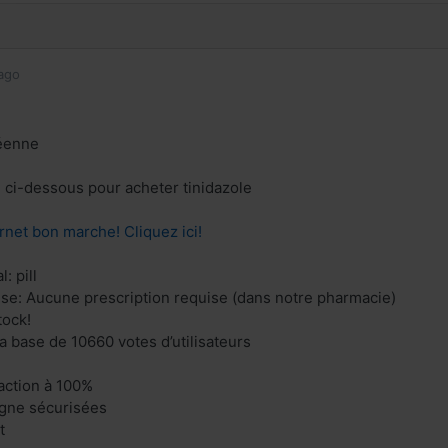
ago
éenne
n ci-dessous pour acheter tinidazole
rnet bon marche! Cliquez ici!
: pill
ise: Aucune prescription requise (dans notre pharmacie)
tock!
la base de 10660 votes d’utilisateurs
faction à 100%
igne sécurisées
t