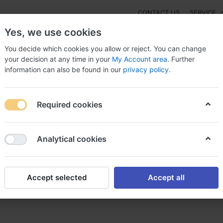
CONTACT US
SERVICE
Yes, we use cookies
You decide which cookies you allow or reject. You can change
your decision at any time in your
My Account area
. Further
information can also be found in our
privacy policy
.
NEW
Fashion
Gaming
Digital Products
Watches
G
Required cookies
r tinidazole tinidazole achat
Analytical cookies
Accept selected
Accept all
idazole achat