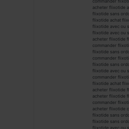
commander flixoti
acheter flixotide 
flixotide sans or
flixotide achat fl
flixotide avec ou
flixotide avec ou
acheter flixotide f
commander flixoti
flixotide sans or
commander flixot
flixotide sans or
flixotide avec ou
commander flixoti
flixotide achat fli
acheter flixotide
acheter flixotide 
commander flixoti
acheter flixotide
flixotide sans ord
flixotide sans ord
flixotide avec ou