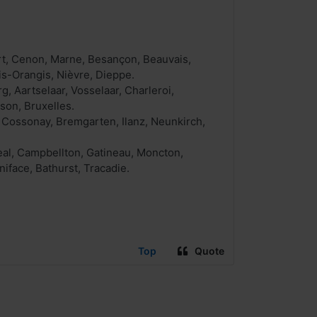
rt, Cenon, Marne, Besançon, Beauvais,
is-Orangis, Nièvre, Dieppe.
, Aartselaar, Vosselaar, Charleroi,
son, Bruxelles.
s, Cossonay, Bremgarten, Ilanz, Neunkirch,
al, Campbellton, Gatineau, Moncton,
iface, Bathurst, Tracadie.
Top
Quote