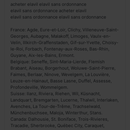
acheter elavil elavil sans ordonnance
elavil sans ordonnance acheter elavil
elavil sans ordonnance elavil sans ordonnance
France: Agde, Eure-et-Loir, Clichy, Villeneuve-Saint-
Georges, Aubagne, Malakoff, Limoges, Vaulx-en-
Velin, Illkirch-Graffenstaden, Gif-sur-Yvette, Choisy-
le-Roi, Forbach, Fontenay-aux-Roses, Bas-Rhin,
Guyane, Aix-les-Bains, Ermont.
Belgique: Seneffe, Sint-Maria-Lierde, Flemish
Brabant, Aiseau, Borgerhout, Woluwe-Saint-Pierre,
Faimes, Berlaar, Ninove, Wevelgem, La Louvière,
Leuze-en-Hainaut, Basse Lasne, Duffel, Assesse,
Profondeville, Wommelgem.
Suisse: Ilanz, Riviera, Riehen, Wil, Küsnacht,
Landquart, Bremgarten, Lucerne, Thalwil, Interlaken,
Avenches, La Tour-de-Trême, Trachselwald,
Münchenbuchsee, Maloja, Winterthur, Stans.
Canada: Dalhousie, St. Boniface, Trois-Rivieres,
Tracadie, Sherbrooke, Québec City, Caraquet,