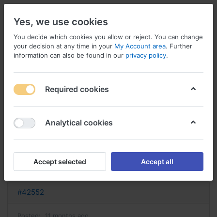
Yes, we use cookies
You decide which cookies you allow or reject. You can change
your decision at any time in your
My Account area
. Further
information can also be found in our
privacy policy
.
Menu
Log in
Compare
Wishlist
Basket
Required cookies
Analytical cookies
elavil sans ordonnance acheter
elavil
Accept selected
Accept all
Reply
#42552
Posted:
11 months ago