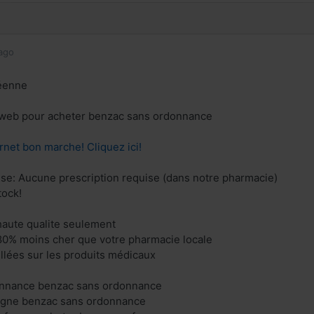
ago
éenne
e web pour acheter benzac sans ordonnance
rnet bon marche! Cliquez ici!
ise: Aucune prescription requise (dans notre pharmacie)
tock!
aute qualite seulement
80% moins cher que votre pharmacie locale
illées sur les produits médicaux
onnance benzac sans ordonnance
ligne benzac sans ordonnance