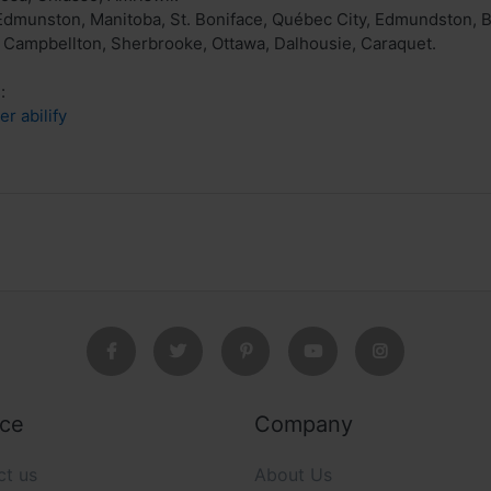
Edmunston, Manitoba, St. Boniface, Québec City, Edmundston, Ba
 Campbellton, Sherbrooke, Ottawa, Dalhousie, Caraquet.
:
er abilify
ice
Company
ct us
About Us