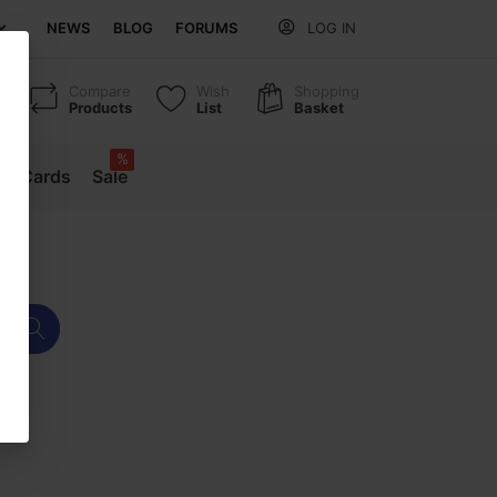
NEWS
BLOG
FORUMS
LOG IN
Compare
Wish
Shopping
Products
List
Basket
%
ift Cards
Sale