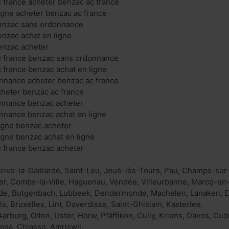
 france acheter benzac ac france
igne acheter benzac ac france
enzac sans ordonnance
nzac achat en ligne
enzac acheter
c france benzac sans ordonnance
 france benzac achat en ligne
nnance acheter benzac ac france
heter benzac ac france
nnance benzac acheter
nnance benzac achat en ligne
igne benzac acheter
igne benzac achat en ligne
 france benzac acheter
rive-la-Gaillarde, Saint-Leu, Joué-lès-Tours, Pau, Champs-su
er, Combs-la-Ville, Haguenau, Vendée, Villeurbanne, Marcq-en
de, Butgenbach, Lubbeek, Dendermonde, Machelen, Lanaken, E
ls, Bruxelles, Lint, Daverdisse, Saint-Ghislain, Kasterlee.
arburg, Olten, Uster, Horw, Pfäffikon, Cully, Kriens, Davos, Cu
osa, Chiasso, Amriswil.