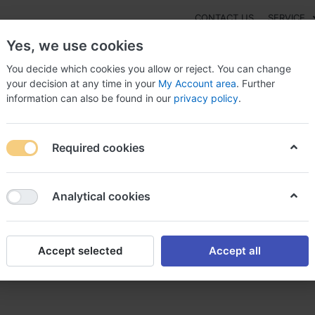
CONTACT US
SERVICE
Yes, we use cookies
You decide which cookies you allow or reject. You can change
your decision at any time in your
My Account area
. Further
information can also be found in our
privacy policy
.
NEW
Fashion
Gaming
Digital Products
Watches
G
Required cookies
c acheter benzac achat en ligne
Analytical cookies
Accept selected
Accept all
c achat en ligne