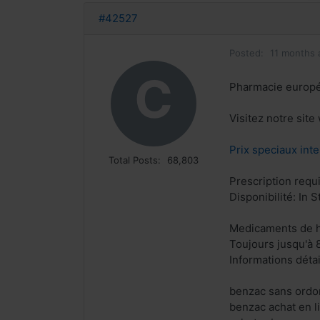
#42527
Posted:
11 months 
C
Pharmacie europ
Visitez notre sit
Prix speciaux inte
Total Posts:
68,803
Prescription requ
Disponibilité: In S
Medicaments de h
Toujours jusqu'à 
Informations déta
benzac sans ord
benzac achat en 