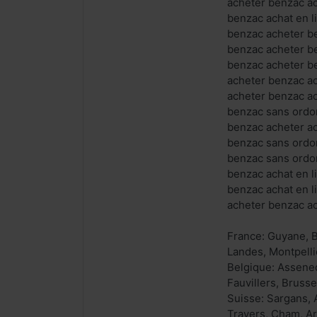
acheter benzac ac
benzac achat en l
benzac acheter b
benzac acheter be
benzac acheter b
acheter benzac a
acheter benzac ac
benzac sans ordo
benzac acheter ac
benzac sans ordo
benzac sans ordo
benzac achat en l
benzac achat en l
acheter benzac ac
France: Guyane, B
Landes, Montpelli
Belgique: Assene
Fauvillers, Brusse
Suisse: Sargans, A
Travers, Cham, Ar