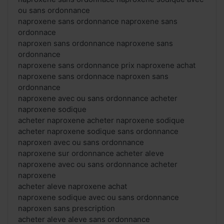
ou sans ordonnance
naproxene sans ordonnance naproxene sans
ordonnace
naproxen sans ordonnance naproxene sans
ordonnance
naproxene sans ordonnance prix naproxene achat
naproxene sans ordonnace naproxen sans
ordonnance
naproxene avec ou sans ordonnance acheter
naproxene sodique
acheter naproxene acheter naproxene sodique
acheter naproxene sodique sans ordonnance
naproxen avec ou sans ordonnance
naproxene sur ordonnance acheter aleve
naproxene avec ou sans ordonnance acheter
naproxene
acheter aleve naproxene achat
naproxene sodique avec ou sans ordonnance
naproxen sans prescription
acheter aleve aleve sans ordonnance