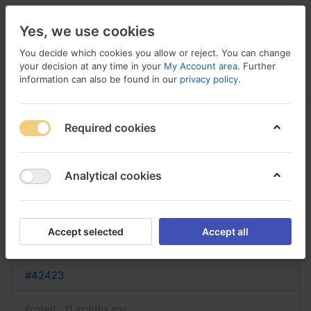
Yes, we use cookies
You decide which cookies you allow or reject. You can change
your decision at any time in your
My Account area
. Further
information can also be found in our
privacy policy
.
Menu
Log in
Compare
Wishlist
Basket
Required cookies
Analytical cookies
acheter aleve achat naproxene
sodique
Accept selected
Accept all
Reply
#42423
Posted:
11 months ago