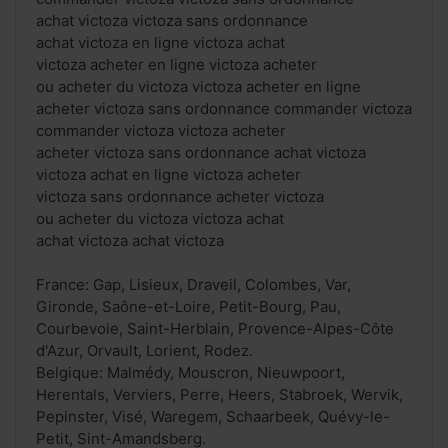
achat victoza victoza sans ordonnance
achat victoza en ligne victoza achat
victoza acheter en ligne victoza acheter
ou acheter du victoza victoza acheter en ligne
acheter victoza sans ordonnance commander victoza
commander victoza victoza acheter
acheter victoza sans ordonnance achat victoza
victoza achat en ligne victoza acheter
victoza sans ordonnance acheter victoza
ou acheter du victoza victoza achat
achat victoza achat victoza
France: Gap, Lisieux, Draveil, Colombes, Var,
Gironde, Saône-et-Loire, Petit-Bourg, Pau,
Courbevoie, Saint-Herblain, Provence-Alpes-Côte
d'Azur, Orvault, Lorient, Rodez.
Belgique: Malmédy, Mouscron, Nieuwpoort,
Herentals, Verviers, Perre, Heers, Stabroek, Wervik,
Pepinster, Visé, Waregem, Schaarbeek, Quévy-le-
Petit, Sint-Amandsberg.