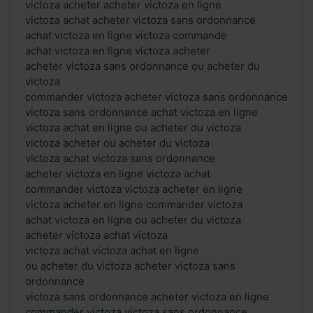
victoza acheter acheter victoza en ligne
victoza achat acheter victoza sans ordonnance
achat victoza en ligne victoza commande
achat victoza en ligne victoza acheter
acheter victoza sans ordonnance ou acheter du
victoza
commander victoza acheter victoza sans ordonnance
victoza sans ordonnance achat victoza en ligne
victoza achat en ligne ou acheter du victoza
victoza acheter ou acheter du victoza
victoza achat victoza sans ordonnance
acheter victoza en ligne victoza achat
commander victoza victoza acheter en ligne
victoza acheter en ligne commander victoza
achat victoza en ligne ou acheter du victoza
acheter victoza achat victoza
victoza achat victoza achat en ligne
ou acheter du victoza acheter victoza sans
ordonnance
victoza sans ordonnance acheter victoza en ligne
commander victoza victoza sans ordonnance