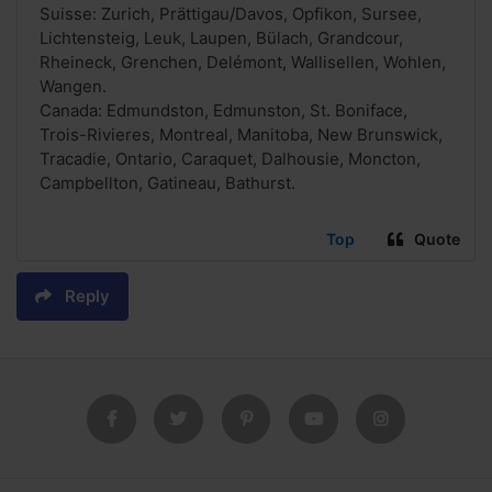
Suisse: Zurich, Prättigau/Davos, Opfikon, Sursee,
Lichtensteig, Leuk, Laupen, Bülach, Grandcour,
Rheineck, Grenchen, Delémont, Wallisellen, Wohlen,
Wangen.
Canada: Edmundston, Edmunston, St. Boniface,
Trois-Rivieres, Montreal, Manitoba, New Brunswick,
Tracadie, Ontario, Caraquet, Dalhousie, Moncton,
Campbellton, Gatineau, Bathurst.
Top
Quote
Reply