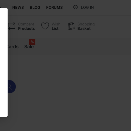
NEWS
BLOG
FORUMS
LOG IN
Compare
Wish
Shopping
Products
List
Basket
%
ift Cards
Sale