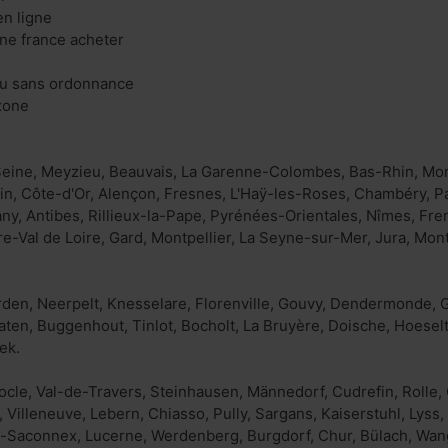
en ligne
ne france acheter
ou sans ordonnance
xone
Seine, Meyzieu, Beauvais, La Garenne-Colombes, Bas-Rhin, Mon
in, Côte-d'Or, Alençon, Fresnes, L'Haÿ-les-Roses, Chambéry, P
tany, Antibes, Rillieux-la-Pape, Pyrénées-Orientales, Nîmes, Fre
e-Val de Loire, Gard, Montpellier, La Seyne-sur-Mer, Jura, Mont
den, Neerpelt, Knesselare, Florenville, Gouvy, Dendermonde, 
aten, Buggenhout, Tinlot, Bocholt, La Bruyère, Doische, Hoesel
ek.
Locle, Val-de-Travers, Steinhausen, Männedorf, Cudrefin, Rolle
 Villeneuve, Lebern, Chiasso, Pully, Sargans, Kaiserstuhl, Lyss
d-Saconnex, Lucerne, Werdenberg, Burgdorf, Chur, Bülach, Wan