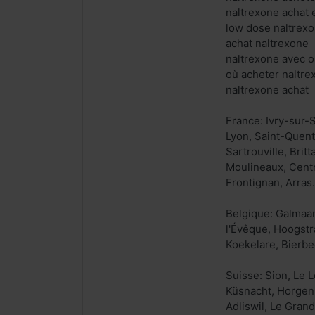
naltrexone achat 
low dose naltrexo
achat naltrexone
naltrexone avec 
où acheter naltre
naltrexone achat
France: Ivry-sur-
Lyon, Saint-Quent
Sartrouville, Brit
Moulineaux, Centr
Frontignan, Arras.
Belgique: Galmaar
l'Évêque, Hoogstr
Koekelare, Bierbe
Suisse: Sion, Le 
Küsnacht, Horgen,
Adliswil, Le Gran