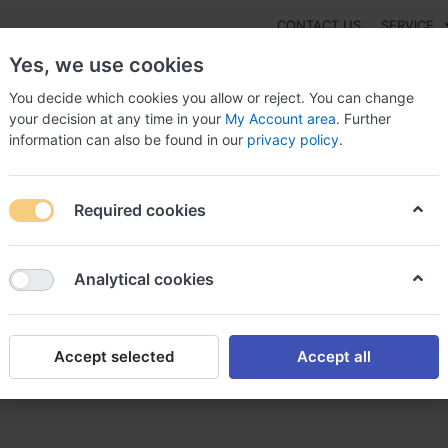
CONTACT US
SERVICE
Yes, we use cookies
You decide which cookies you allow or reject. You can change
your decision at any time in your
My Account area
. Further
information can also be found in our
privacy policy
.
NEW
Fashion
Gaming
Digital Products
Watches
G
Required cookies
eter naltrexone acheter naltrexone
Analytical cookies
Accept selected
Accept all
 acheter naltrexone