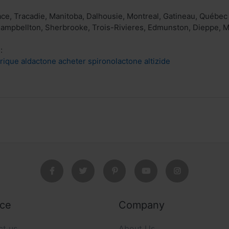
ace, Tracadie, Manitoba, Dalhousie, Montreal, Gatineau, Québec
 Campbellton, Sherbrooke, Trois-Rivieres, Edmunston, Dieppe,
:
que aldactone acheter spironolactone altizide
ice
Company
ct us
About Us