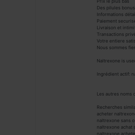
Prix le plus bas
Des pilules bonu
Informations déta
Paiement securis
Livraison et intimi
Transactions priv
Votre entiere sat
Nous sommes fiers
Naltrexone is used
Ingrédient actif: 
Les autres noms d
Recherches simila
acheter naltrexon
naltrexone sans 
naltrexone achat
naltrexone achete