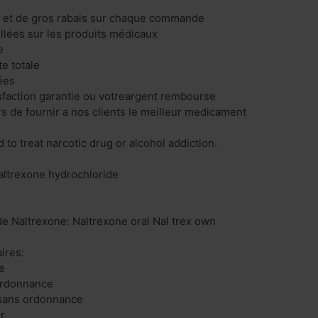
s et de gros rabais sur chaque commande
illées sur les produits médicaux
e
te totale
ées
isfaction garantie ou votreargent rembourse
 de fournir a nos clients le meilleur medicament
 to treat narcotic drug or alcohol addiction.
naltrexone hydrochloride
e Naltrexone: Naltrexone oral Nal trex own
ires:
e
ordonnance
 sans ordonnance
r