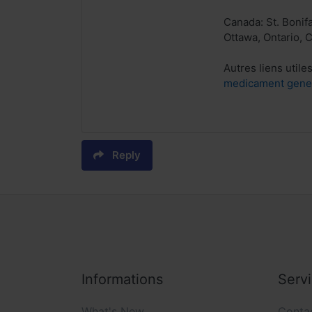
Canada: St. Bonif
Ottawa, Ontario,
Autres liens utiles
medicament generi
Reply
Informations
Serv
What's New
Conta