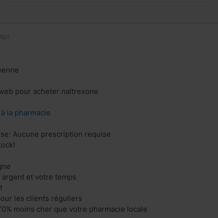
ago
éenne
e web pour acheter naltrexone
z à la pharmacie
se: Aucune prescription requise
tock!
gne
 argent et votre temps
t
our les clients réguliers
70% moins cher que votre pharmacie locale