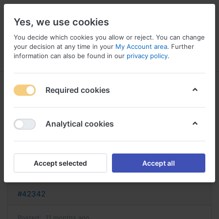
Yes, we use cookies
You decide which cookies you allow or reject. You can change
your decision at any time in your
My Account area
. Further
information can also be found in our
privacy policy
.
Menu
Log in
Compare
Wishlist
Basket
Required cookies
Analytical cookies
acheter avodart en ligne avodart
achat
Accept selected
Accept all
Reply
#42342
Posted:
11 months ago