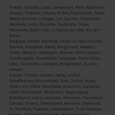
France: Gironde, Laval, Lambersart, Allier, Narbonne,
Annecy, Châtillon, Choisy-le-Roi, Franconville, Metz,
Maine-et-Loire, Limoges, Lot, Les Ulis, Charleville-
Mézières, Indre, Essonne, Eaubonne, Thiais,
Hérouville-Saint-Clair, La Seyne-sur-Mer, Aix-les-
Bains.
Belgique: Mettet, Bierbeek, Fexhe-le-Haut-Clocher,
Damme, Hooglede, Ranst, Borgerhout, Haaltert,
Gistel, Marchin, Zedelgem, Woluwe-Saint-Lambert,
Froidchapelle, Zuienkerke, Vosselaar, Saint-Gilles,
Libin, Tenneville, Ledegem, Butgenbach, Kuurne,
Hamoir.
Suisse: Thônex, Uznach, Aarau, Urdorf,
Schaffhausen, Bischofszell, Suhr, Zurich, Vevey,
Villars-sur-Glâne, Neuchâtel, Grenchen, Surselva,
Uzwil, Freienbach, Winterthur, Regensberg,
Biel/Bienne, Lutry, Lausanne, Avenches, Porrentruy.
Canada: Ontario, Sherbrooke, Montreal, Dalhousie,
St. Boniface, Tracadie, Edmundston, Trois-Rivieres,
Dieppe, Caraquet, Gatineau, New Brunswick,