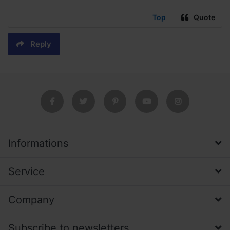
Top
Quote
Reply
Informations
Service
Company
Subscribe to newsletters