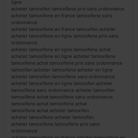
ligne
acheter tamoxifen tamoxifene prix sans ordonnance
acheter tamoxifene en france tamoxifene sans
ordonnance
acheter tamoxifene en france tamoxifen acheter
acheter tamoxifene en ligne tamoxifene prix sans
ordonnance
acheter tamoxifene en ligne tamoxifene achat
acheter tamoxifene en ligne acheter tamoxifene
tamoxifene achat tamoxifene prix sans ordonnance
tamoxifen acheter tamoxifene acheter en ligne
acheter tamoxifen tamoxifene sans ordonnance
acheter tamoxifene en ligne tamoxifen acheter
tamoxifene sans ordonnance acheter tamoxifen
tamoxifene achat tamoxifene sans ordonnance
tamoxifene achat tamoxifene achat
tamoxifene achat acheter tamoxifen
acheter tamoxifene acheter tamoxifen
acheter tamoxifene tamoxifene prix sans
ordonnance
acheter tamoxifene en france acheter tamoxifene en