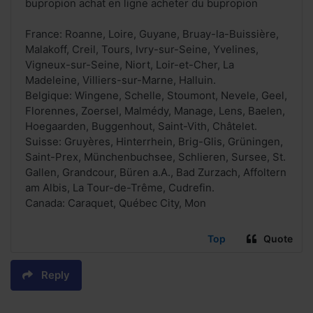
bupropion achat en ligne acheter du bupropion
France: Roanne, Loire, Guyane, Bruay-la-Buissière,
Malakoff, Creil, Tours, Ivry-sur-Seine, Yvelines,
Vigneux-sur-Seine, Niort, Loir-et-Cher, La
Madeleine, Villiers-sur-Marne, Halluin.
Belgique: Wingene, Schelle, Stoumont, Nevele, Geel,
Florennes, Zoersel, Malmédy, Manage, Lens, Baelen,
Hoegaarden, Buggenhout, Saint-Vith, Châtelet.
Suisse: Gruyères, Hinterrhein, Brig-Glis, Grüningen,
Saint-Prex, Münchenbuchsee, Schlieren, Sursee, St.
Gallen, Grandcour, Büren a.A., Bad Zurzach, Affoltern
am Albis, La Tour-de-Trême, Cudrefin.
Canada: Caraquet, Québec City, Mon
Top
Quote
Reply