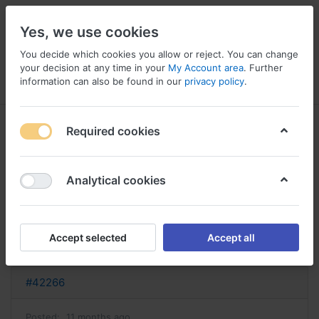
Yes, we use cookies
You decide which cookies you allow or reject. You can change
your decision at any time in your
My Account area
. Further
information can also be found in our
privacy policy
.
Menu
Log in
Compare
Wishlist
Basket
Required cookies
Analytical cookies
naltrexone bupropion sans
ordonnance bupropion achat
Accept selected
Accept all
Reply
#42266
Posted:
11 months ago