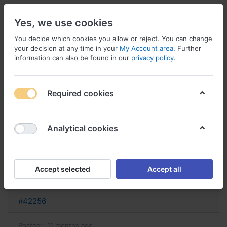
Yes, we use cookies
You decide which cookies you allow or reject. You can change
your decision at any time in your
My Account area
. Further
information can also be found in our
privacy policy
.
Menu
Log in
Compare
Wishlist
Basket
Required cookies
Analytical cookies
acheter zantac zantac sans
ordonnance
Accept selected
Accept all
Reply
#42256
Posted:
11 months ago