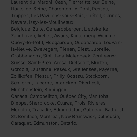
Laurent-du-Maroni, Caen, Pierrefitte-sur-Seine,
Hauts-de-Seine, Charenton-le-Pont, Pessac,
Trappes, Les Pavillons-sous-Bois, Créteil, Cannes,
Nevers, Issy-les-Moulineaux.
Belgique: Zulte, Geraardsbergen, Liedekerke,
Zandhoven, Ixelles, Awans, Kortenberg, Wemmel,
Quévy-le-Petit, Hoegaarden, Oudenaarde, Louvain-
la-Neuve, Zwevegem, Tienen, Diest, Juprelle,
Grobbendonk, Sint-Jans-Molenbeek, Zoutleeuw.
Suisse: Saint-Prex, Arosa, Dielsdorf, Murten,
Gordola, Lausanne, Peseux, Greifensee, Payerne,
Zollikofen, Plessur, Prilly, Gossau, Steckborn,
Schlieren, Lucerne, Interlaken-Oberhasli,
Münchenstein, Binningen.
Canada: Campbellton, Québec City, Manitoba,
Dieppe, Sherbrooke, Ottawa, Trois-Rivieres,
Moncton, Tracadie, Edmundston, Gatineau, Bathurst,
St. Boniface, Montreal, New Brunswick, Dalhousie,
Caraquet, Edmunston, Ontario.