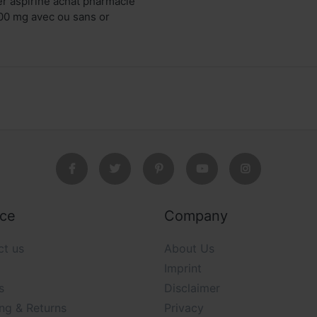
er aspirine achat pharmacie
100 mg avec ou sans or
ice
Company
ct us
About Us
Imprint
s
Disclaimer
ng & Returns
Privacy