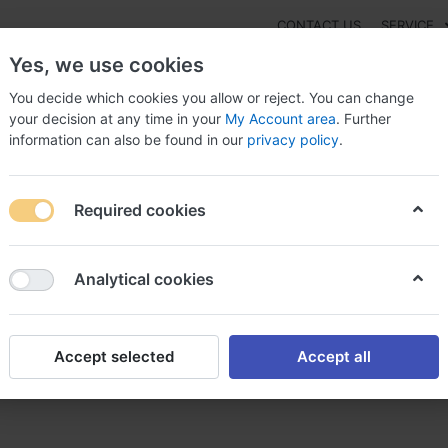
CONTACT US
SERVICE
Yes, we use cookies
You decide which cookies you allow or reject. You can change
your decision at any time in your
My Account area
. Further
information can also be found in our
privacy policy
.
NEW
Fashion
Gaming
Digital Products
Watches
G
Required cookies
aspirine protect 100 mg achat aspirine protect
Analytical cookies
Accept selected
Accept all
t 100 mg achat aspirine prote