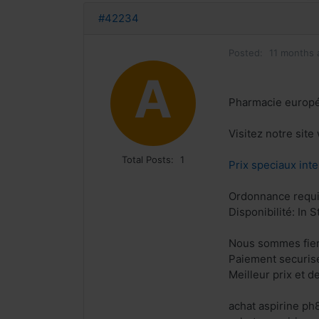
#42234
Posted:
11 months 
A
Pharmacie europ
Visitez notre site
Total Posts:
1
Prix speciaux inte
Ordonnance requi
Disponibilité: In S
Nous sommes fiers
Paiement securis
Meilleur prix et d
achat aspirine ph