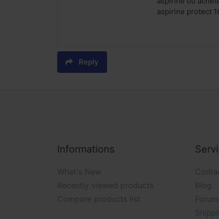
aspirine ou achet
aspirine protect 
Reply
Informations
Serv
What's New
Conta
Recently viewed products
Blog
Compare products list
Forum
Shippi