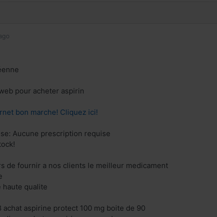
ago
éenne
 web pour acheter aspirin
rnet bon marche! Cliquez ici!
se: Aucune prescription requise
tock!
 de fournir a nos clients le meilleur medicament
e
e haute qualite
8 achat aspirine protect 100 mg boite de 90