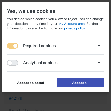
Yes, we use cookies
You decide which cookies you allow or reject. You can change
your decision at any time in your
My Account area
. Further
information can also be found in our
privacy policy
.
Menu
Log in
Compare
Wishlist
Basket
Required cookies
Analytical cookies
augmentin acheter amoxicilline
sans ordonnance suisse
Accept selected
Accept all
Reply
#42179
Posted:
11 months ago