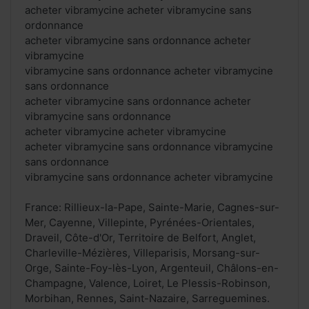
acheter vibramycine acheter vibramycine sans
ordonnance
acheter vibramycine sans ordonnance acheter
vibramycine
vibramycine sans ordonnance acheter vibramycine
sans ordonnance
acheter vibramycine sans ordonnance acheter
vibramycine sans ordonnance
acheter vibramycine acheter vibramycine
acheter vibramycine sans ordonnance vibramycine
sans ordonnance
vibramycine sans ordonnance acheter vibramycine
France: Rillieux-la-Pape, Sainte-Marie, Cagnes-sur-
Mer, Cayenne, Villepinte, Pyrénées-Orientales,
Draveil, Côte-d'Or, Territoire de Belfort, Anglet,
Charleville-Mézières, Villeparisis, Morsang-sur-
Orge, Sainte-Foy-lès-Lyon, Argenteuil, Châlons-en-
Champagne, Valence, Loiret, Le Plessis-Robinson,
Morbihan, Rennes, Saint-Nazaire, Sarreguemines.