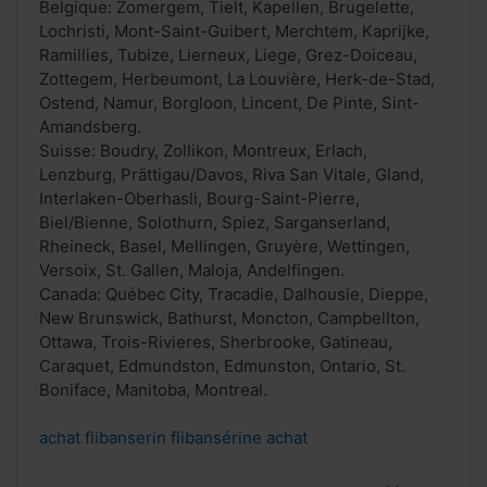
Belgique: Zomergem, Tielt, Kapellen, Brugelette,
Lochristi, Mont-Saint-Guibert, Merchtem, Kaprijke,
Ramillies, Tubize, Lierneux, Liege, Grez-Doiceau,
Zottegem, Herbeumont, La Louvière, Herk-de-Stad,
Ostend, Namur, Borgloon, Lincent, De Pinte, Sint-
Amandsberg.
Suisse: Boudry, Zollikon, Montreux, Erlach,
Lenzburg, Prättigau/Davos, Riva San Vitale, Gland,
Interlaken-Oberhasli, Bourg-Saint-Pierre,
Biel/Bienne, Solothurn, Spiez, Sarganserland,
Rheineck, Basel, Mellingen, Gruyère, Wettingen,
Versoix, St. Gallen, Maloja, Andelfingen.
Canada: Québec City, Tracadie, Dalhousie, Dieppe,
New Brunswick, Bathurst, Moncton, Campbellton,
Ottawa, Trois-Rivieres, Sherbrooke, Gatineau,
Caraquet, Edmundston, Edmunston, Ontario, St.
Boniface, Manitoba, Montreal.
achat flibanserin flibansérine achat