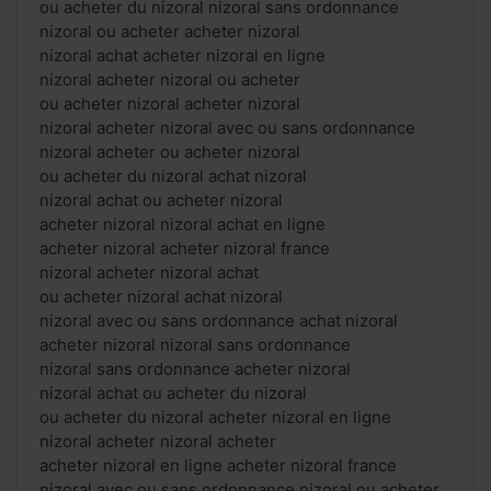
ou acheter du nizoral nizoral sans ordonnance
nizoral ou acheter acheter nizoral
nizoral achat acheter nizoral en ligne
nizoral acheter nizoral ou acheter
ou acheter nizoral acheter nizoral
nizoral acheter nizoral avec ou sans ordonnance
nizoral acheter ou acheter nizoral
ou acheter du nizoral achat nizoral
nizoral achat ou acheter nizoral
acheter nizoral nizoral achat en ligne
acheter nizoral acheter nizoral france
nizoral acheter nizoral achat
ou acheter nizoral achat nizoral
nizoral avec ou sans ordonnance achat nizoral
acheter nizoral nizoral sans ordonnance
nizoral sans ordonnance acheter nizoral
nizoral achat ou acheter du nizoral
ou acheter du nizoral acheter nizoral en ligne
nizoral acheter nizoral acheter
acheter nizoral en ligne acheter nizoral france
nizoral avec ou sans ordonnance nizoral ou acheter