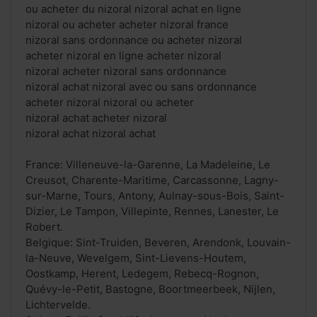
ou acheter du nizoral nizoral achat en ligne
nizoral ou acheter acheter nizoral france
nizoral sans ordonnance ou acheter nizoral
acheter nizoral en ligne acheter nizoral
nizoral acheter nizoral sans ordonnance
nizoral achat nizoral avec ou sans ordonnance
acheter nizoral nizoral ou acheter
nizoral achat acheter nizoral
nizoral achat nizoral achat
France: Villeneuve-la-Garenne, La Madeleine, Le
Creusot, Charente-Maritime, Carcassonne, Lagny-
sur-Marne, Tours, Antony, Aulnay-sous-Bois, Saint-
Dizier, Le Tampon, Villepinte, Rennes, Lanester, Le
Robert.
Belgique: Sint-Truiden, Beveren, Arendonk, Louvain-
la-Neuve, Wevelgem, Sint-Lievens-Houtem,
Oostkamp, Herent, Ledegem, Rebecq-Rognon,
Quévy-le-Petit, Bastogne, Boortmeerbeek, Nijlen,
Lichtervelde.