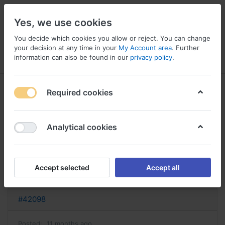
Yes, we use cookies
You decide which cookies you allow or reject. You can change
your decision at any time in your
My Account area
. Further
information can also be found in our
privacy policy
.
Menu
Log in
Compare
Wishlist
Basket
Required cookies
Analytical cookies
tegretol achat tegretol sans
ordonnance
Accept selected
Accept all
Reply
#42098
Posted:
11 months ago