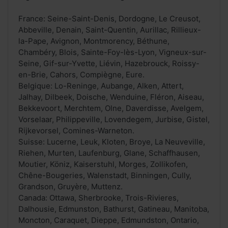
France: Seine-Saint-Denis, Dordogne, Le Creusot,
Abbeville, Denain, Saint-Quentin, Aurillac, Rillieux-
la-Pape, Avignon, Montmorency, Béthune,
Chambéry, Blois, Sainte-Foy-lès-Lyon, Vigneux-sur-
Seine, Gif-sur-Yvette, Liévin, Hazebrouck, Roissy-
en-Brie, Cahors, Compiègne, Eure.
Belgique: Lo-Reninge, Aubange, Alken, Attert,
Jalhay, Dilbeek, Doische, Wenduine, Fléron, Aiseau,
Bekkevoort, Merchtem, Olne, Daverdisse, Avelgem,
Vorselaar, Philippeville, Lovendegem, Jurbise, Gistel,
Rijkevorsel, Comines-Warneton.
Suisse: Lucerne, Leuk, Kloten, Broye, La Neuveville,
Riehen, Murten, Laufenburg, Glane, Schaffhausen,
Moutier, Köniz, Kaiserstuhl, Morges, Zollikofen,
Chêne-Bougeries, Walenstadt, Binningen, Cully,
Grandson, Gruyère, Muttenz.
Canada: Ottawa, Sherbrooke, Trois-Rivieres,
Dalhousie, Edmunston, Bathurst, Gatineau, Manitoba,
Moncton, Caraquet, Dieppe, Edmundston, Ontario,