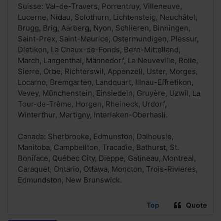
Suisse: Val-de-Travers, Porrentruy, Villeneuve,
Lucerne, Nidau, Solothurn, Lichtensteig, Neuchâtel,
Brugg, Brig, Aarberg, Nyon, Schlieren, Binningen,
Saint-Prex, Saint-Maurice, Ostermundigen, Plessur,
Dietikon, La Chaux-de-Fonds, Bern-Mittelland,
March, Langenthal, Männedorf, La Neuveville, Rolle,
Sierre, Orbe, Richterswil, Appenzell, Uster, Morges,
Locarno, Bremgarten, Landquart, Illnau-Effretikon,
Vevey, Münchenstein, Einsiedeln, Gruyère, Uzwil, La
Tour-de-Trême, Horgen, Rheineck, Urdorf,
Winterthur, Martigny, Interlaken-Oberhasli.
Canada: Sherbrooke, Edmunston, Dalhousie,
Manitoba, Campbellton, Tracadie, Bathurst, St.
Boniface, Québec City, Dieppe, Gatineau, Montreal,
Caraquet, Ontario, Ottawa, Moncton, Trois-Rivieres,
Edmundston, New Brunswick.
Top
Quote