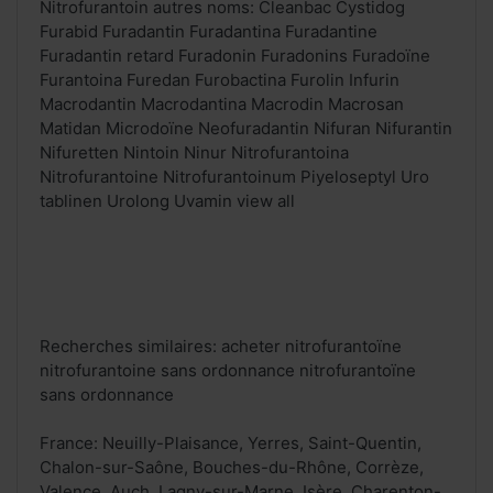
Nitrofurantoin autres noms: Cleanbac Cystidog
Furabid Furadantin Furadantina Furadantine
Furadantin retard Furadonin Furadonins Furadoïne
Furantoina Furedan Furobactina Furolin Infurin
Macrodantin Macrodantina Macrodin Macrosan
Matidan Microdoïne Neofuradantin Nifuran Nifurantin
Nifuretten Nintoin Ninur Nitrofurantoina
Nitrofurantoine Nitrofurantoinum Piyeloseptyl Uro
tablinen Urolong Uvamin view all
Recherches similaires: acheter nitrofurantoïne
nitrofurantoine sans ordonnance nitrofurantoïne
sans ordonnance
France: Neuilly-Plaisance, Yerres, Saint-Quentin,
Chalon-sur-Saône, Bouches-du-Rhône, Corrèze,
Valence, Auch, Lagny-sur-Marne, Isère, Charenton-