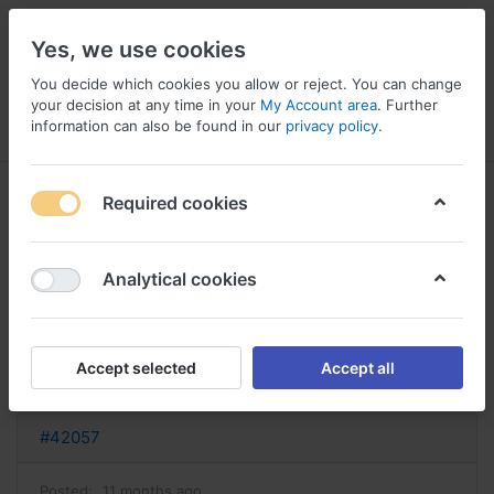
Yes, we use cookies
You decide which cookies you allow or reject. You can change
your decision at any time in your
My Account area
. Further
information can also be found in our
privacy policy
.
Menu
Log in
Compare
Wishlist
Basket
Required cookies
Analytical cookies
nitrofurantoine sans ordonnance
nitrofurantoïne sans ordonnance
Accept selected
Accept all
Reply
#42057
Posted:
11 months ago