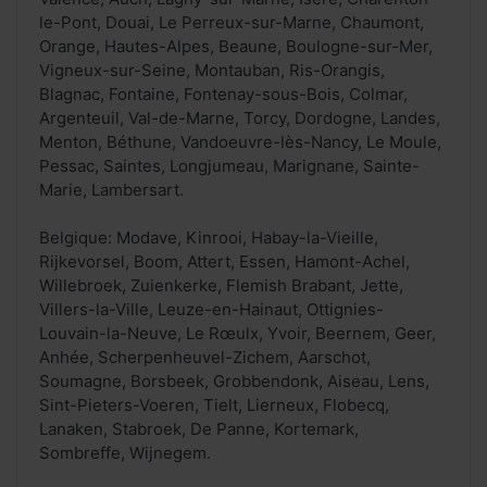
le-Pont, Douai, Le Perreux-sur-Marne, Chaumont,
Orange, Hautes-Alpes, Beaune, Boulogne-sur-Mer,
Vigneux-sur-Seine, Montauban, Ris-Orangis,
Blagnac, Fontaine, Fontenay-sous-Bois, Colmar,
Argenteuil, Val-de-Marne, Torcy, Dordogne, Landes,
Menton, Béthune, Vandoeuvre-lès-Nancy, Le Moule,
Pessac, Saintes, Longjumeau, Marignane, Sainte-
Marie, Lambersart.
Belgique: Modave, Kinrooi, Habay-la-Vieille,
Rijkevorsel, Boom, Attert, Essen, Hamont-Achel,
Willebroek, Zuienkerke, Flemish Brabant, Jette,
Villers-la-Ville, Leuze-en-Hainaut, Ottignies-
Louvain-la-Neuve, Le Rœulx, Yvoir, Beernem, Geer,
Anhée, Scherpenheuvel-Zichem, Aarschot,
Soumagne, Borsbeek, Grobbendonk, Aiseau, Lens,
Sint-Pieters-Voeren, Tielt, Lierneux, Flobecq,
Lanaken, Stabroek, De Panne, Kortemark,
Sombreffe, Wijnegem.