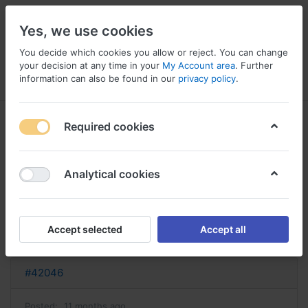
Yes, we use cookies
You decide which cookies you allow or reject. You can change
your decision at any time in your
My Account area
. Further
information can also be found in our
privacy policy
.
Menu
Log in
Compare
Wishlist
Basket
Required cookies
Analytical cookies
acheter zithromax en ligne acheter
zithromax
Accept selected
Accept all
Reply
#42046
Posted:
11 months ago