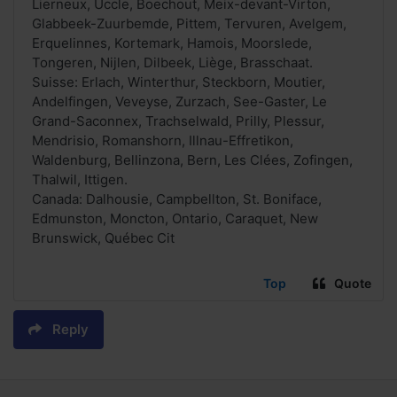
Lierneux, Uccle, Boechout, Meix-devant-Virton,
Glabbeek-Zuurbemde, Pittem, Tervuren, Avelgem,
Erquelinnes, Kortemark, Hamois, Moorslede,
Tongeren, Nijlen, Dilbeek, Liège, Brasschaat.
Suisse: Erlach, Winterthur, Steckborn, Moutier,
Andelfingen, Veveyse, Zurzach, See-Gaster, Le
Grand-Saconnex, Trachselwald, Prilly, Plessur,
Mendrisio, Romanshorn, Illnau-Effretikon,
Waldenburg, Bellinzona, Bern, Les Clées, Zofingen,
Thalwil, Ittigen.
Canada: Dalhousie, Campbellton, St. Boniface,
Edmunston, Moncton, Ontario, Caraquet, New
Brunswick, Québec Cit
Top
Quote
Reply