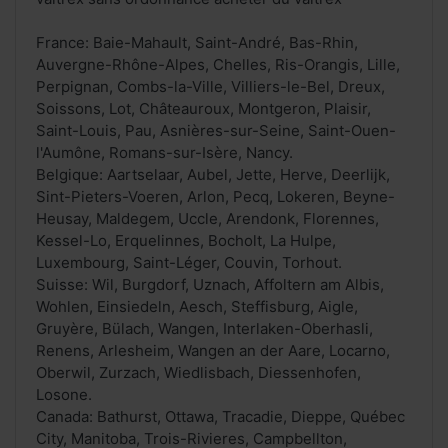
France: Baie-Mahault, Saint-André, Bas-Rhin,
Auvergne-Rhône-Alpes, Chelles, Ris-Orangis, Lille,
Perpignan, Combs-la-Ville, Villiers-le-Bel, Dreux,
Soissons, Lot, Châteauroux, Montgeron, Plaisir,
Saint-Louis, Pau, Asnières-sur-Seine, Saint-Ouen-
l'Aumône, Romans-sur-Isère, Nancy.
Belgique: Aartselaar, Aubel, Jette, Herve, Deerlijk,
Sint-Pieters-Voeren, Arlon, Pecq, Lokeren, Beyne-
Heusay, Maldegem, Uccle, Arendonk, Florennes,
Kessel-Lo, Erquelinnes, Bocholt, La Hulpe,
Luxembourg, Saint-Léger, Couvin, Torhout.
Suisse: Wil, Burgdorf, Uznach, Affoltern am Albis,
Wohlen, Einsiedeln, Aesch, Steffisburg, Aigle,
Gruyère, Bülach, Wangen, Interlaken-Oberhasli,
Renens, Arlesheim, Wangen an der Aare, Locarno,
Oberwil, Zurzach, Wiedlisbach, Diessenhofen,
Losone.
Canada: Bathurst, Ottawa, Tracadie, Dieppe, Québec
City, Manitoba, Trois-Rivieres, Campbellton,