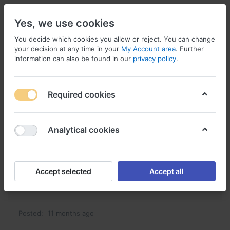
Yes, we use cookies
You decide which cookies you allow or reject. You can change
your decision at any time in your
My Account area
. Further
information can also be found in our
privacy policy
.
Menu
Log in
Compare
Wishlist
Basket
Required cookies
Analytical cookies
acheter du valtrex achat valtrex
Reply
Accept selected
Accept all
#42013
Posted:
11 months ago