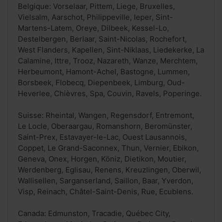
Belgique: Vorselaar, Pittem, Liege, Bruxelles,
Vielsalm, Aarschot, Philippeville, Ieper, Sint-
Martens-Latem, Oreye, Dilbeek, Kessel-Lo,
Destelbergen, Berlaar, Saint-Nicolas, Rochefort,
West Flanders, Kapellen, Sint-Niklaas, Liedekerke, La
Calamine, Ittre, Trooz, Nazareth, Wanze, Merchtem,
Herbeumont, Hamont-Achel, Bastogne, Lummen,
Borsbeek, Flobecq, Diepenbeek, Limburg, Oud-
Heverlee, Chièvres, Spa, Couvin, Ravels, Poperinge.
Suisse: Rheintal, Wangen, Regensdorf, Entremont,
Le Locle, Oberaargau, Romanshorn, Beromünster,
Saint-Prex, Estavayer-le-Lac, Ouest Lausannois,
Coppet, Le Grand-Saconnex, Thun, Vernier, Ebikon,
Geneva, Onex, Horgen, Köniz, Dietikon, Moutier,
Werdenberg, Eglisau, Renens, Kreuzlingen, Oberwil,
Wallisellen, Sarganserland, Saillon, Baar, Yverdon,
Visp, Reinach, Châtel-Saint-Denis, Rue, Ecublens.
Canada: Edmunston, Tracadie, Québec City,