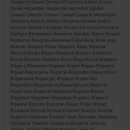
Disaperid Dixine Doresol Dropicine Edalen Evolux
Goval Helposper Hunperdal Isipredon Ispidon
Lassen Leterzin Linipon Lioxam Lucipral Medorisper
Mepharis Muistin Natibo Neripros Nivelan Nodiril
Novoris Orotral Perdamel Perdox Peridona Prospera
Radigen Ranperidon Raxidone Rehablit Resco Resdal
Resperon Respidon Restelea Riatul Ridal Ridal gmp
Ridoner Rileptid Rinter Ripedon Riper Riperdal
Riscord Risdol Risdon Risdonal Risepro Risfarmal
Risnia Risocon Risofren Rison Rispa Rispal Rispaxol
Rispe q Rispecare Rispefar Rispel Rispen Rispepia
Risper Risperanne Risperat Risperatio Risperdaloro
Risperdone Risperger Risperid Risperidex
Risperidon Risperidona Risperidonum Risperin
Risperiwin Risperlet Risperon Rispeva Rispex
Rispimed Rispofren Rispolept Rispolux Rispond
Rispone Rispons Risporan Rissar Risset Ristad
Rixadone Rizodal Ronkal Rorendo Rosipin Rozidal
Ryspolit Sequinan Sizodon Spax Speridan Stadarisp
Symperid Torendo Unispera Winperid Zanirisp
Zargus Ziperid Zofredal ñorispez view all