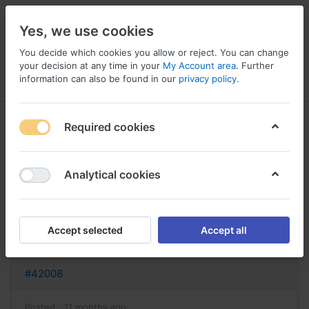
Yes, we use cookies
You decide which cookies you allow or reject. You can change
your decision at any time in your
My Account area
. Further
information can also be found in our
privacy policy
.
Menu
Log in
Compare
Wishlist
Basket
Required cookies
Analytical cookies
risperdal sans ordonnance acheter
rispéridone
Accept selected
Accept all
Reply
#42008
Posted:
11 months ago