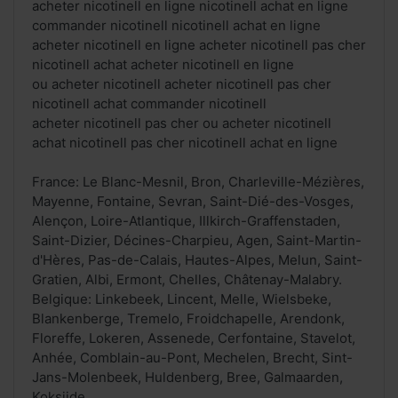
acheter nicotinell en ligne nicotinell achat en ligne
commander nicotinell nicotinell achat en ligne
acheter nicotinell en ligne acheter nicotinell pas cher
nicotinell achat acheter nicotinell en ligne
ou acheter nicotinell acheter nicotinell pas cher
nicotinell achat commander nicotinell
acheter nicotinell pas cher ou acheter nicotinell
achat nicotinell pas cher nicotinell achat en ligne
France: Le Blanc-Mesnil, Bron, Charleville-Mézières,
Mayenne, Fontaine, Sevran, Saint-Dié-des-Vosges,
Alençon, Loire-Atlantique, Illkirch-Graffenstaden,
Saint-Dizier, Décines-Charpieu, Agen, Saint-Martin-
d'Hères, Pas-de-Calais, Hautes-Alpes, Melun, Saint-
Gratien, Albi, Ermont, Chelles, Châtenay-Malabry.
Belgique: Linkebeek, Lincent, Melle, Wielsbeke,
Blankenberge, Tremelo, Froidchapelle, Arendonk,
Floreffe, Lokeren, Assenede, Cerfontaine, Stavelot,
Anhée, Comblain-au-Pont, Mechelen, Brecht, Sint-
Jans-Molenbeek, Huldenberg, Bree, Galmaarden,
Koksijde.