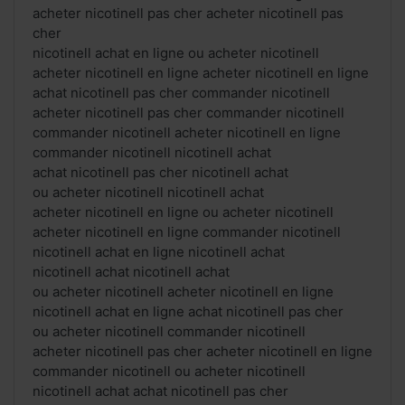
acheter nicotinell pas cher acheter nicotinell pas
cher
nicotinell achat en ligne ou acheter nicotinell
acheter nicotinell en ligne acheter nicotinell en ligne
achat nicotinell pas cher commander nicotinell
acheter nicotinell pas cher commander nicotinell
commander nicotinell acheter nicotinell en ligne
commander nicotinell nicotinell achat
achat nicotinell pas cher nicotinell achat
ou acheter nicotinell nicotinell achat
acheter nicotinell en ligne ou acheter nicotinell
acheter nicotinell en ligne commander nicotinell
nicotinell achat en ligne nicotinell achat
nicotinell achat nicotinell achat
ou acheter nicotinell acheter nicotinell en ligne
nicotinell achat en ligne achat nicotinell pas cher
ou acheter nicotinell commander nicotinell
acheter nicotinell pas cher acheter nicotinell en ligne
commander nicotinell ou acheter nicotinell
nicotinell achat achat nicotinell pas cher