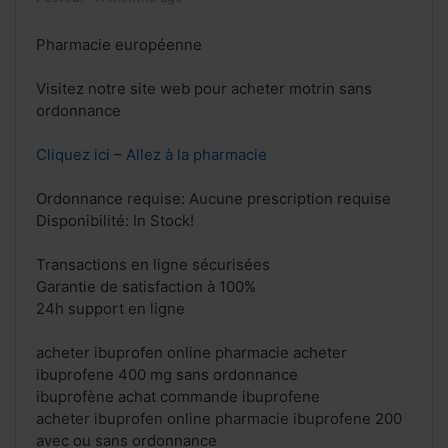
Pharmacie européenne
Visitez notre site web pour acheter motrin sans
ordonnance
Cliquez ici – Allez à la pharmacie
Ordonnance requise: Aucune prescription requise
Disponibilité: In Stock!
Transactions en ligne sécurisées
Garantie de satisfaction à 100%
24h support en ligne
acheter ibuprofen online pharmacie acheter
ibuprofene 400 mg sans ordonnance
ibuprofène achat commande ibuprofene
acheter ibuprofen online pharmacie ibuprofene 200
avec ou sans ordonnance