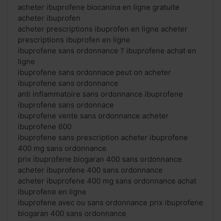
acheter ibuprofene biocanina en ligne gratuite
acheter ibuprofen
acheter prescriptions ibuprofen en ligne acheter
prescriptions ibuprofen en ligne
ibuprofene sans ordonnance ? ibuprofene achat en
ligne
ibuprofene sans ordonnace peut on acheter
ibuprofene sans ordonnance
anti inflammatoire sans ordonnance ibuprofene
ibuprofene sans ordonnace
ibuprofene vente sans ordonnance acheter
ibuprofene 600
ibuprofene sans prescription acheter ibuprofene
400 mg sans ordonnance
prix ibuprofene biogaran 400 sans ordonnance
acheter ibuprofene 400 sans ordonnance
acheter ibuprofene 400 mg sans ordonnance achat
ibuprofene en ligne
ibuprofene avec ou sans ordonnance prix ibuprofene
biogaran 400 sans ordonnance