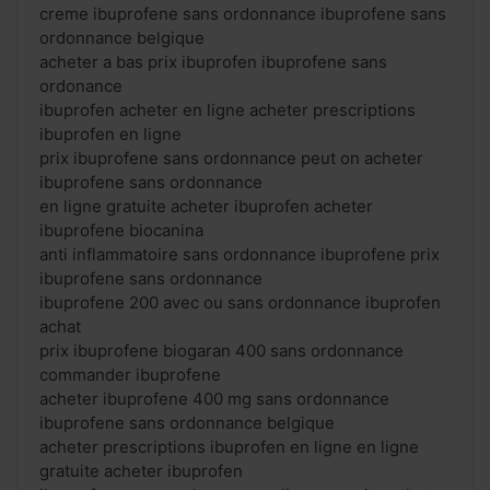
creme ibuprofene sans ordonnance ibuprofene sans
ordonnance belgique
acheter a bas prix ibuprofen ibuprofene sans
ordonance
ibuprofen acheter en ligne acheter prescriptions
ibuprofen en ligne
prix ibuprofene sans ordonnance peut on acheter
ibuprofene sans ordonnance
en ligne gratuite acheter ibuprofen acheter
ibuprofene biocanina
anti inflammatoire sans ordonnance ibuprofene prix
ibuprofene sans ordonnance
ibuprofene 200 avec ou sans ordonnance ibuprofen
achat
prix ibuprofene biogaran 400 sans ordonnance
commander ibuprofene
acheter ibuprofene 400 mg sans ordonnance
ibuprofene sans ordonnance belgique
acheter prescriptions ibuprofen en ligne en ligne
gratuite acheter ibuprofen