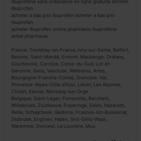
ibuprofene sans ordonance en ligne gratuite acheter
ibuprofen
acheter a bas prix ibuprofen acheter a bas prix
ibuprofen
acheter ibuprofen online pharmacie ibuprofene
achat pharmacie
France: Tremblay-en-France, Ivry-sur-Seine, Belfort,
Bezons, Saint-Mandé, Ermont, Maubeuge, Orléans,
Courbevoie, Corrèze, Corse-du-Sud, Lot-et-
Garonne, Sens, Vaucluse, Wattrelos, Arles,
Bourgogne-Franche-Comté, Grenoble, Var,
Provence-Alpes-Côte d'Azur, Liévin, Les Abymes,
Cholet, Savoie, Morsang-sur-Orge.
Belgique: Saint-Léger, Florenville, Berchem,
Willebroek, Zoutleeuw, Poperinge, Eeklo, Nazareth,
Retie, Schaarbeek, Gedinne, Frasnes-lez-Buissenal,
Stabroek, Enghien, Halen, Sint-Gillis-Waas,
Waremme, Donceel, La Louvière, Mou