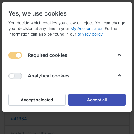
Yes, we use cookies
You decide which cookies you allow or reject. You can change
your decision at any time in your
My Account area
. Further
information can also be found in our
privacy policy
.
Menu
Log in
Compare
Wishlist
Basket
Required cookies
Analytical cookies
ibuprofene acheter acheter
ibuprofene
Accept selected
Accept all
Reply
#41984
Posted:
11 months ago