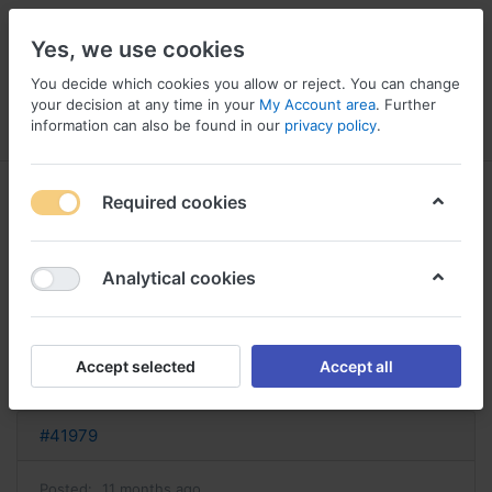
Yes, we use cookies
You decide which cookies you allow or reject. You can change
your decision at any time in your
My Account area
. Further
information can also be found in our
privacy policy
.
Menu
Log in
Compare
Wishlist
Basket
Required cookies
Analytical cookies
valtrex sans ordonnance valtrex
avec ou sans ordonnance
Accept selected
Accept all
Reply
#41979
Posted:
11 months ago