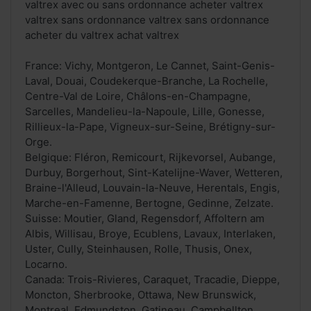
valtrex avec ou sans ordonnance acheter valtrex
valtrex sans ordonnance valtrex sans ordonnance
acheter du valtrex achat valtrex
France: Vichy, Montgeron, Le Cannet, Saint-Genis-
Laval, Douai, Coudekerque-Branche, La Rochelle,
Centre-Val de Loire, Châlons-en-Champagne,
Sarcelles, Mandelieu-la-Napoule, Lille, Gonesse,
Rillieux-la-Pape, Vigneux-sur-Seine, Brétigny-sur-
Orge.
Belgique: Fléron, Remicourt, Rijkevorsel, Aubange,
Durbuy, Borgerhout, Sint-Katelijne-Waver, Wetteren,
Braine-l'Alleud, Louvain-la-Neuve, Herentals, Engis,
Marche-en-Famenne, Bertogne, Gedinne, Zelzate.
Suisse: Moutier, Gland, Regensdorf, Affoltern am
Albis, Willisau, Broye, Ecublens, Lavaux, Interlaken,
Uster, Cully, Steinhausen, Rolle, Thusis, Onex,
Locarno.
Canada: Trois-Rivieres, Caraquet, Tracadie, Dieppe,
Moncton, Sherbrooke, Ottawa, New Brunswick,
Montreal, Edmundston, Gatineau, Campbellton,