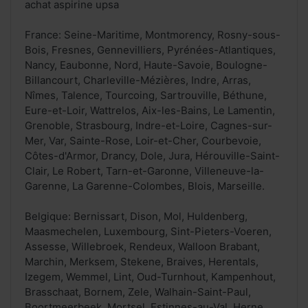
achat aspirine upsa
France: Seine-Maritime, Montmorency, Rosny-sous-
Bois, Fresnes, Gennevilliers, Pyrénées-Atlantiques,
Nancy, Eaubonne, Nord, Haute-Savoie, Boulogne-
Billancourt, Charleville-Mézières, Indre, Arras,
Nîmes, Talence, Tourcoing, Sartrouville, Béthune,
Eure-et-Loir, Wattrelos, Aix-les-Bains, Le Lamentin,
Grenoble, Strasbourg, Indre-et-Loire, Cagnes-sur-
Mer, Var, Sainte-Rose, Loir-et-Cher, Courbevoie,
Côtes-d'Armor, Drancy, Dole, Jura, Hérouville-Saint-
Clair, Le Robert, Tarn-et-Garonne, Villeneuve-la-
Garenne, La Garenne-Colombes, Blois, Marseille.
Belgique: Bernissart, Dison, Mol, Huldenberg,
Maasmechelen, Luxembourg, Sint-Pieters-Voeren,
Assesse, Willebroek, Rendeux, Walloon Brabant,
Marchin, Merksem, Stekene, Braives, Herentals,
Izegem, Wemmel, Lint, Oud-Turnhout, Kampenhout,
Brasschaat, Bornem, Zele, Walhain-Saint-Paul,
Boortmeerbeek, Mortsel, Estinnes-au-Val, Herne,