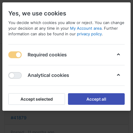
Yes, we use cookies
You decide which cookies you allow or reject. You can change
your decision at any time in your
My Account area
. Further
information can also be found in our
privacy policy
.
Menu
Log in
Compare
Wishlist
Basket
Required cookies
Analytical cookies
acheter aspirine sans ordonnance
aspirine avec ou sans ordonnance
Accept selected
Accept all
Reply
#41879
Posted:
11 months ago