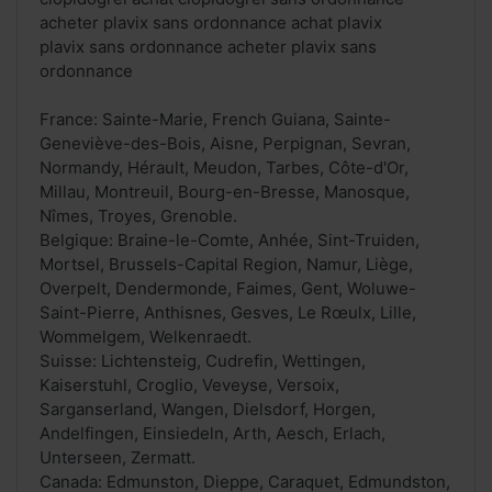
acheter plavix sans ordonnance achat plavix
plavix sans ordonnance acheter plavix sans
ordonnance
France: Sainte-Marie, French Guiana, Sainte-
Geneviève-des-Bois, Aisne, Perpignan, Sevran,
Normandy, Hérault, Meudon, Tarbes, Côte-d'Or,
Millau, Montreuil, Bourg-en-Bresse, Manosque,
Nîmes, Troyes, Grenoble.
Belgique: Braine-le-Comte, Anhée, Sint-Truiden,
Mortsel, Brussels-Capital Region, Namur, Liège,
Overpelt, Dendermonde, Faimes, Gent, Woluwe-
Saint-Pierre, Anthisnes, Gesves, Le Rœulx, Lille,
Wommelgem, Welkenraedt.
Suisse: Lichtensteig, Cudrefin, Wettingen,
Kaiserstuhl, Croglio, Veveyse, Versoix,
Sarganserland, Wangen, Dielsdorf, Horgen,
Andelfingen, Einsiedeln, Arth, Aesch, Erlach,
Unterseen, Zermatt.
Canada: Edmunston, Dieppe, Caraquet, Edmundston,