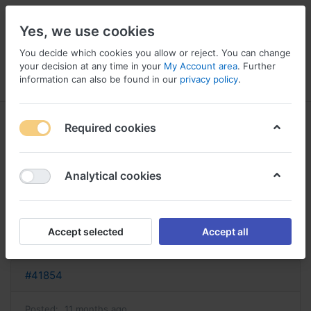
Yes, we use cookies
You decide which cookies you allow or reject. You can change
your decision at any time in your
My Account area
. Further
information can also be found in our
privacy policy
.
Menu
Log in
Compare
Wishlist
Basket
Required cookies
Analytical cookies
acheter plavix sans ordonnance
acheter clopidogrel
Accept selected
Accept all
Reply
#41854
Posted:
11 months ago