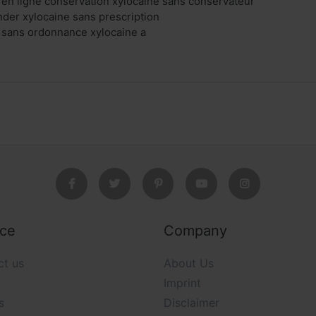
 en ligne conservation xylocaine sans conservateur
der xylocaine sans prescription
 sans ordonnance xylocaine a
ice
Company
ct us
About Us
Imprint
s
Disclaimer