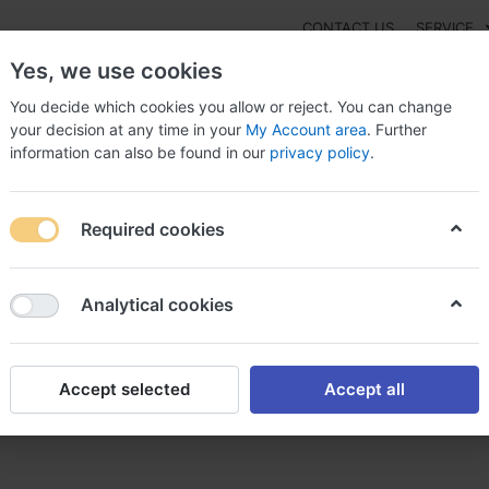
CONTACT US
SERVICE
Yes, we use cookies
You decide which cookies you allow or reject. You can change
your decision at any time in your
My Account area
. Further
information can also be found in our
privacy policy
.
NEW
Fashion
Gaming
Digital Products
Watches
G
Required cookies
xylocaine spray acheter xylocaine injectable
Analytical cookies
Accept selected
Accept all
 acheter xylocaine injectable