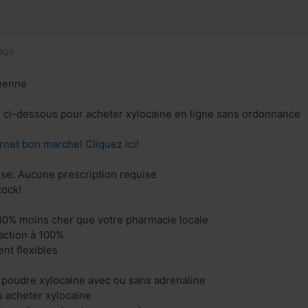
ago
éenne
en ci-dessous pour acheter xylocaine en ligne sans ordonnance
rnet bon marche! Cliquez ici!
se: Aucune prescription requise
tock!
80% moins cher que votre pharmacie locale
faction à 100%
nt flexibles
 poudre xylocaine avec ou sans adrenaline
u acheter xylocaine