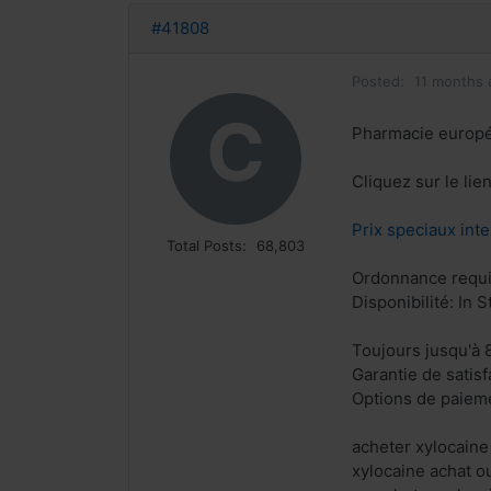
#41808
Posted:
11 months 
C
Pharmacie europ
Cliquez sur le li
Prix speciaux inte
Total Posts:
68,803
Ordonnance requi
Disponibilité: In S
Toujours jusqu'à 
Garantie de satis
Options de paieme
acheter xylocaine
xylocaine achat o