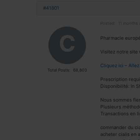
#41801
Posted:
11 months 
C
Pharmacie europ
Visitez notre sit
Cliquez ici – Alle
Total Posts:
68,803
Prescription requ
Disponibilité: In S
Nous sommes fiers
Plusieurs méthode
Transactions en l
commander du ciali
acheter cialis en 