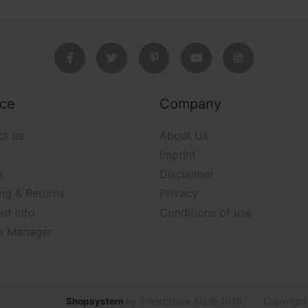
ice
Company
ct us
About Us
Imprint
s
Disclaimer
ng & Returns
Privacy
nt info
Conditions of use
e Manager
Shopsystem
by SmartStore AG © 2026
Copyright 