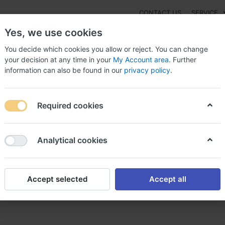
CONTACT US
SERVICE
Yes, we use cookies
You decide which cookies you allow or reject. You can change
your decision at any time in your
My Account area
. Further
information can also be found in our
privacy policy
.
NEW
Fashion
Gaming
Digital Products
Watches
G
Required cookies
r viagra cialis ligne cialis achat en ligne en france
Analytical cookies
Accept selected
Accept all
ligne cialis achat en ligne en 