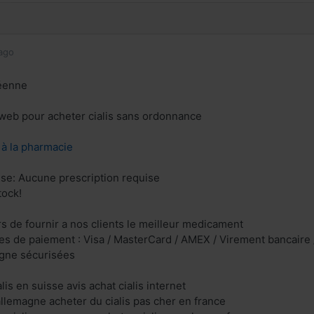
ago
éenne
e web pour acheter cialis sans ordonnance
z à la pharmacie
ise: Aucune prescription requise
tock!
 de fournir a nos clients le meilleur medicament
s de paiement : Visa / MasterCard / AMEX / Virement bancaire /
igne sécurisées
s en suisse avis achat cialis internet
allemagne acheter du cialis pas cher en france