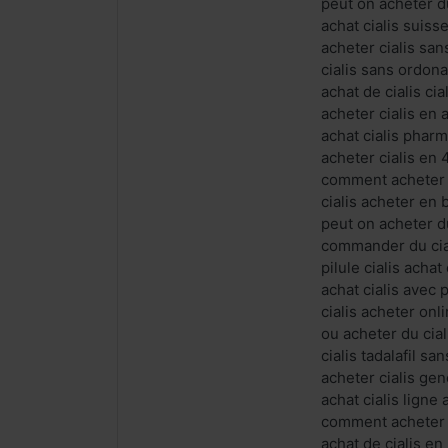
peut on acheter d
achat cialis suiss
acheter cialis sa
cialis sans ordona
achat de cialis c
acheter cialis en 
achat cialis phar
acheter cialis en
comment acheter ci
cialis acheter en 
peut on acheter d
commander du cial
pilule cialis acha
achat cialis avec
cialis acheter onl
ou acheter du cia
cialis tadalafil s
acheter cialis gen
achat cialis ligne 
comment acheter du
achat de cialis e